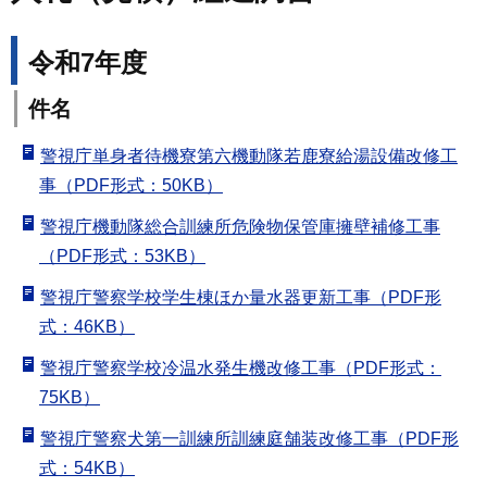
令和7年度
件名
警視庁単身者待機寮第六機動隊若鹿寮給湯設備改修工
事（PDF形式：50KB）
警視庁機動隊総合訓練所危険物保管庫擁壁補修工事
（PDF形式：53KB）
警視庁警察学校学生棟ほか量水器更新工事（PDF形
式：46KB）
警視庁警察学校冷温水発生機改修工事（PDF形式：
75KB）
警視庁警察犬第一訓練所訓練庭舗装改修工事（PDF形
式：54KB）