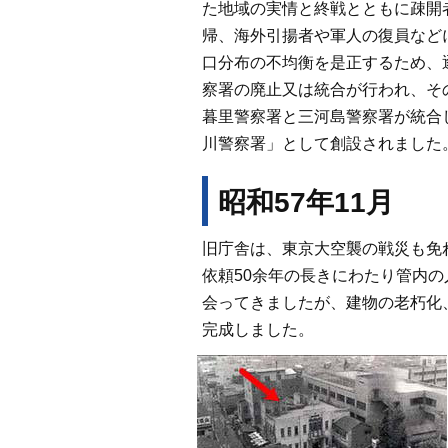
た地域の実情と終戦とともに疎開
帰、海外引揚者や軍人の復員など
口分布の不均衡を是正するため、
察署の廃止又は統合が行われ、そ
暮里警察署と三河島警察署が統合
川警察署」として創設されました
昭和57年11月
旧庁舎は、東京大空襲の戦災も免
依頼50余年の長きにわたり管内
会ってきましたが、建物の老朽化
完成しました。