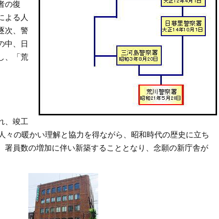
者の復
による人
逐次、警
の中、日
し、「荒
。
れ、竣工
の人々の暖かい理解と協力を得ながら、昭和時代の歴史に立ち
、署員数の増加に伴い新築することとなり、念願の新庁舎が