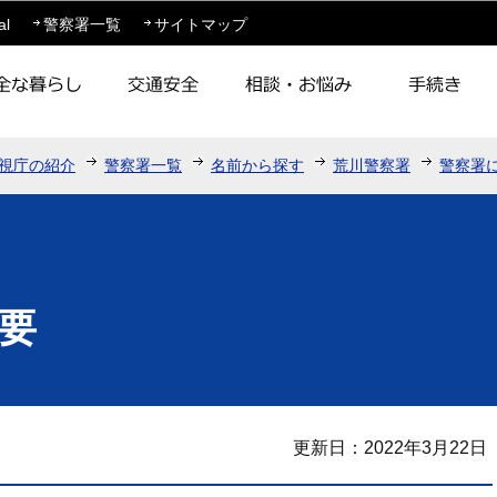
このページの本文へ移動
al
警察署一覧
サイトマップ
視庁の紹介
警察署一覧
名前から探す
荒川警察署
警察署
要
更新日：2022年3月22日