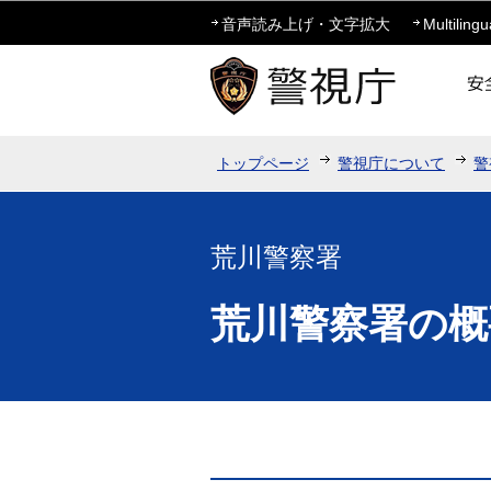
音声読み上げ・文字拡大
Multilingu
トップページ
警視庁について
警
荒川警察署
荒川警察署の概