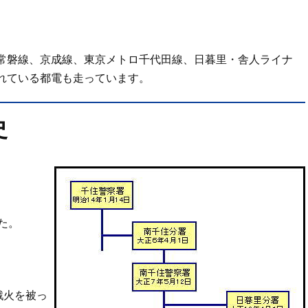
常磐線、京成線、東京メトロ千代田線、日暮里・舎人ライナ
れている都電も走っています。
史
た。
戦火を被っ