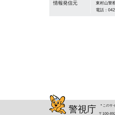
情報発信元
東村山警
電話：042
警視庁シンボルマスコッ
このサ
警視庁
〒100-