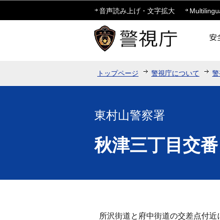
音声読み上げ・文字拡大
Multilingu
トップページ
警視庁について
警
東村山警察署
秋津三丁目交番
所沢街道と府中街道の交差点付近