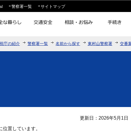
このページの本文へ移動
al
警察署一覧
サイトマップ
視庁の紹介
警察署一覧
名前から探す
東村山警察署
交番
更新日：2026年5月1日
に位置しています。