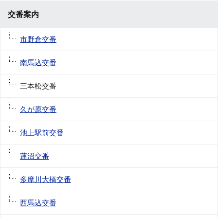
交番案内
市野倉交番
南馬込交番
三本松交番
久が原交番
池上駅前交番
蓮沼交番
多摩川大橋交番
西馬込交番