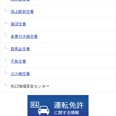
池上駅前交番
蓮沼交番
多摩川大橋交番
西馬込交番
千鳥交番
ガス橋交番
矢口地域安全センター