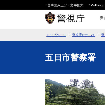
音声読み上げ・文字拡大
Multilingu
トップページ
警視庁について
警
五日市警察署