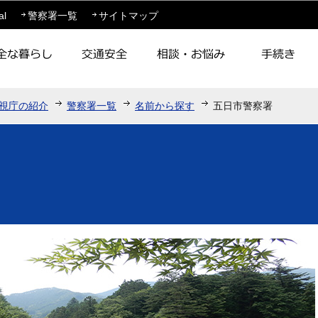
このページの本文へ移動
al
警察署一覧
サイトマップ
視庁の紹介
警察署一覧
名前から探す
五日市警察署