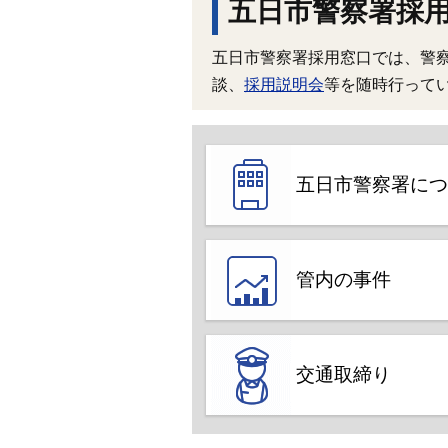
五日市警察署採
五日市警察署採用窓口では、警
談、
採用説明会
等を随時行って
五日市警察署につ
管内の事件
交通取締り