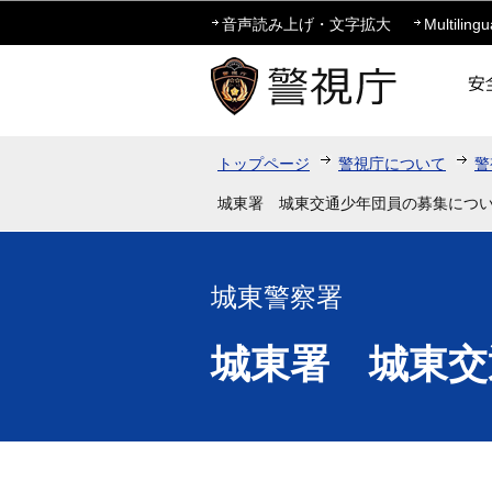
音声読み上げ・文字拡大
Multilingu
トップページ
警視庁について
警
城東署 城東交通少年団員の募集につ
城東警察署
城東署 城東交