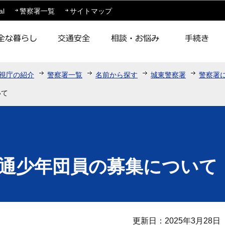
このページの本文へ移動
al
警察署一覧
サイトマップ
視庁の紹介
警察署一覧
名前から探す
城東警察署
警察署
いて
通少年団員の募集について
更新日：2025年3月28日