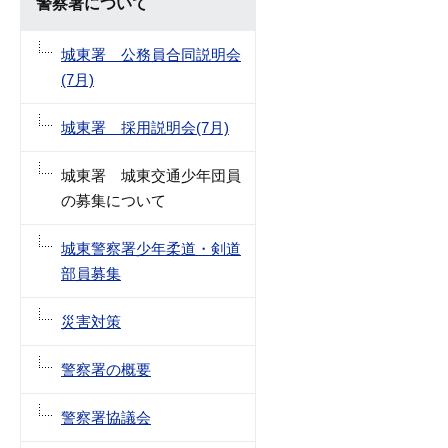
警察署について
城東署 公務員合同説明会
(7月)
城東署 採用説明会(7月)
城東署 城東交通少年団員
の募集について
城東警察署少年柔道・剣道
部員募集
災害対策
警察署の概要
警察署協議会