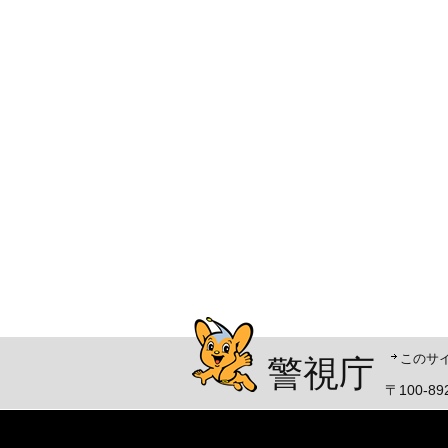
警視庁シンボルマスコッ
このサ
警視庁
〒100-