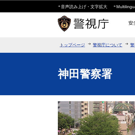
音声読み上げ・文字拡大
Multilingu
トップページ
警視庁について
警
神田警察署