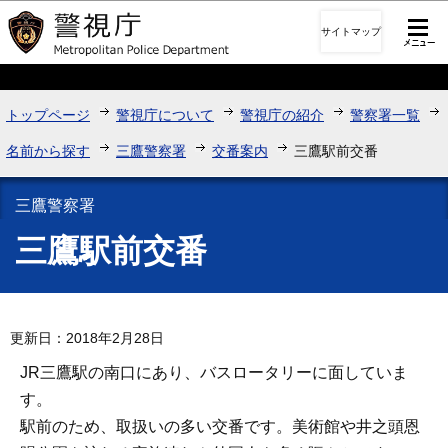
このページの本文へ移動
サイトマップ
トップページ
警視庁について
警視庁の紹介
警察署一覧
名前から探す
三鷹警察署
交番案内
三鷹駅前交番
三鷹警察署
三鷹駅前交番
更新日：2018年2月28日
JR三鷹駅の南口にあり、バスロータリーに面していま
す。
駅前のため、取扱いの多い交番です。美術館や井之頭恩