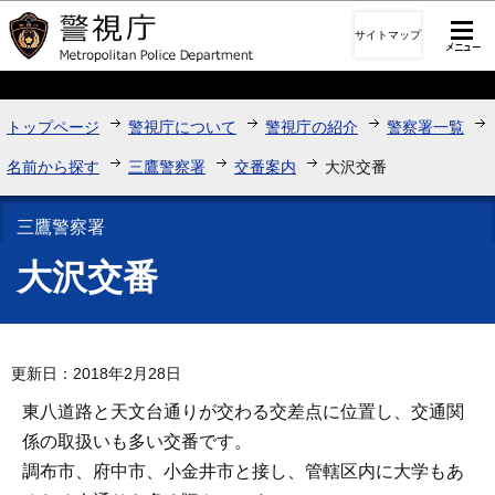
このページの本文へ移動
サイトマップ
トップページ
警視庁について
警視庁の紹介
警察署一覧
名前から探す
三鷹警察署
交番案内
大沢交番
三鷹警察署
大沢交番
更新日：2018年2月28日
東八道路と天文台通りが交わる交差点に位置し、交通関
係の取扱いも多い交番です。
調布市、府中市、小金井市と接し、管轄区内に大学もあ