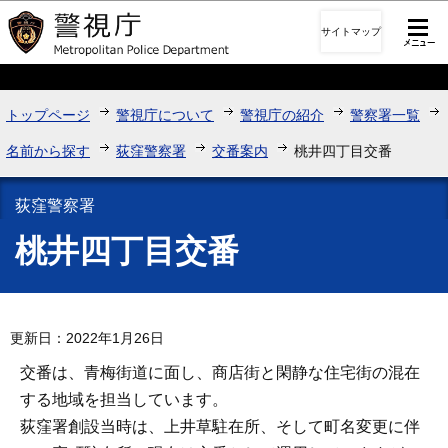
このページの本文へ移動
サイトマップ
トップページ
警視庁について
警視庁の紹介
警察署一覧
名前から探す
荻窪警察署
交番案内
桃井四丁目交番
荻窪警察署
桃井四丁目交番
更新日：2022年1月26日
交番は、青梅街道に面し、商店街と閑静な住宅街の混在
する地域を担当しています。
荻窪署創設当時は、上井草駐在所、そして町名変更に伴