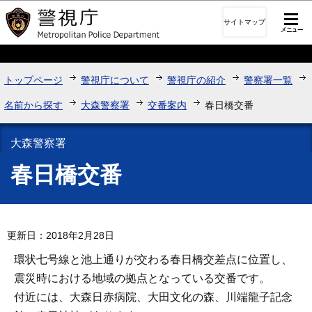
このページの本文へ移動
サイトマップ
トップページ
警視庁について
警視庁の紹介
警察署一覧
名前から探す
大森警察署
交番案内
春日橋交番
大森警察署
春日橋交番
更新日：2018年2月28日
環状七号線と池上通りが交わる春日橋交差点に位置し、
震災時における地域の拠点となっている交番です。
付近には、大森日赤病院、大田文化の森、川端龍子記念