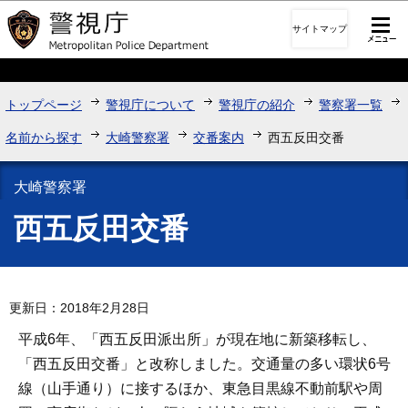
このページの本文へ移動
サイトマップ
トップページ
警視庁について
警視庁の紹介
警察署一覧
名前から探す
大崎警察署
交番案内
西五反田交番
大崎警察署
西五反田交番
更新日：2018年2月28日
平成6年、「西五反田派出所」が現在地に新築移転し、
「西五反田交番」と改称しました。交通量の多い環状6号
線（山手通り）に接するほか、東急目黒線不動前駅や周