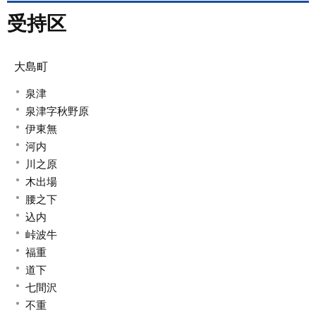
受持区
大島町
泉津
泉津字秋野原
伊東無
河内
川之原
木出場
腰之下
込内
峠波牛
福重
道下
七間沢
不重