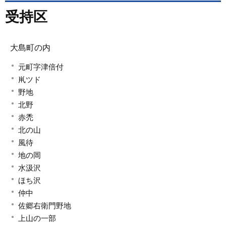
受持区
大島町の内
元町字津倍付
鼡ツド
野地
北野
赤禿
北の山
風待
地の岡
水汲沢
ほち沢
仲中
佐郷右衛門野地
上山の一部