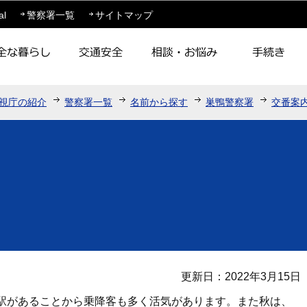
このページの本文へ移動
al
警察署一覧
サイトマップ
視庁の紹介
警察署一覧
名前から探す
巣鴨警察署
交番案
更新日：2022年3月15日
駅があることから乗降客も多く活気があります。また秋は、