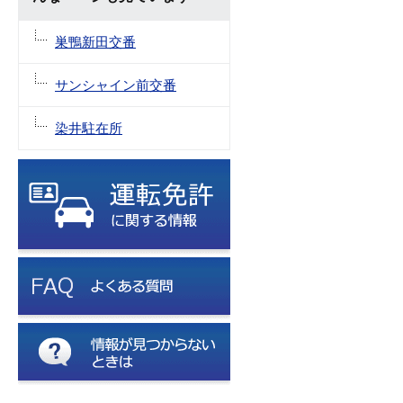
巣鴨新田交番
サンシャイン前交番
染井駐在所