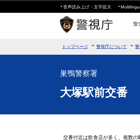
音声読み上げ・文字拡大
Multilingu
トップページ
警視庁について
警
巣鴨警察署
大塚駅前交番
交番付近は飲食店が多く、複数の