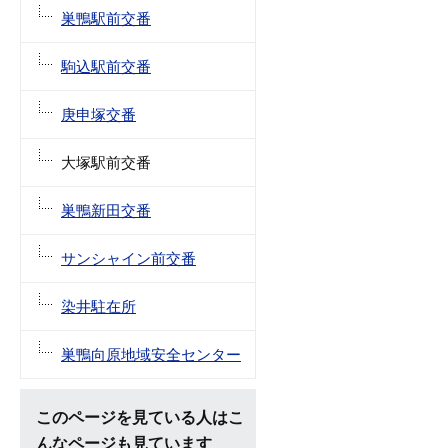
巣鴨駅前交番
駒込駅前交番
庚申塚交番
大塚駅前交番
巣鴨新田交番
サンシャイン前交番
染井駐在所
巣鴨向原地域安全センター
このページを見ている人はこ
んなページも見ています