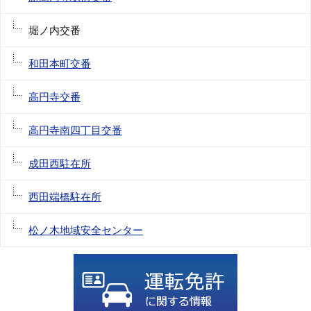
堀ノ内交番
和田本町交番
高円寺交番
高円寺南四丁目交番
成田西駐在所
西田端橋駐在所
松ノ木地域安全センター