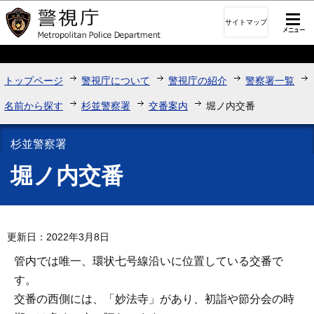
このページの本文へ移動
サイトマップ
トップページ
警視庁について
警視庁の紹介
警察署一覧
名前から探す
杉並警察署
交番案内
堀ノ内交番
杉並警察署
堀ノ内交番
更新日：2022年3月8日
管内では唯一、環状七号線沿いに位置している交番で
す。
交番の西側には、「妙法寺」があり、初詣や節分会の時