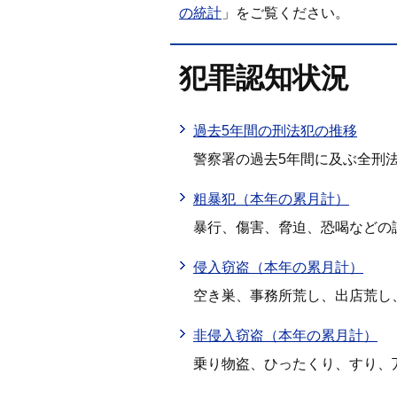
の統計
」をご覧ください。
犯罪認知状況
過去5年間の刑法犯の推移
警察署の過去5年間に及ぶ全刑
粗暴犯（本年の累月計）
暴行、傷害、脅迫、恐喝などの
侵入窃盗（本年の累月計）
空き巣、事務所荒し、出店荒し
非侵入窃盗（本年の累月計）
乗り物盗、ひったくり、すり、