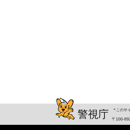
警視庁シンボルマスコッ
このサ
警視庁
〒100-