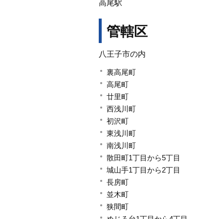
高尾駅
管轄区
八王子市の内
裏高尾町
高尾町
廿里町
西浅川町
初沢町
東浅川町
南浅川町
散田町1丁目から5丁目
城山手1丁目から2丁目
長房町
並木町
狭間町
めじろ台1丁目から4丁目