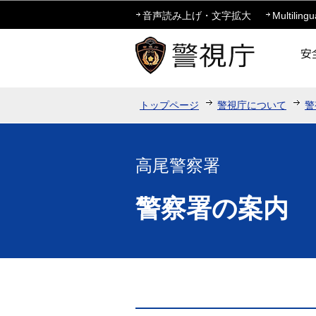
音声読み上げ・文字拡大
Multilingu
トップページ
警視庁について
警
高尾警察署
警察署の案内