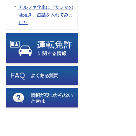
アルファ化米に「サンマの
蒲焼き」缶詰を入れてみま
した