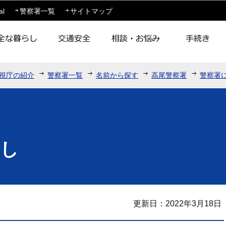
このページの本文へ移動
al
警察署一覧
サイトマップ
視庁の紹介
警察署一覧
名前から探す
高尾警察署
警察署
まし
更新日：2022年3月18日