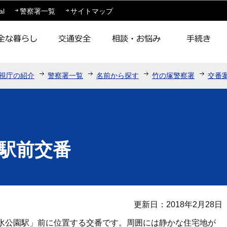
このページの本文へ移動
al
警察署一覧
サイトマップ
視庁の紹介
警察署一覧
名前から探す
竹の塚警察署
交番
駅前交番
更新日：2018年2月28日
水公園駅」前に位置する交番です。周囲には静かな住宅地が