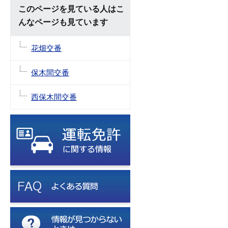
このページを見ている人はこ
んなページも見ています
花畑交番
保木間交番
西保木間交番