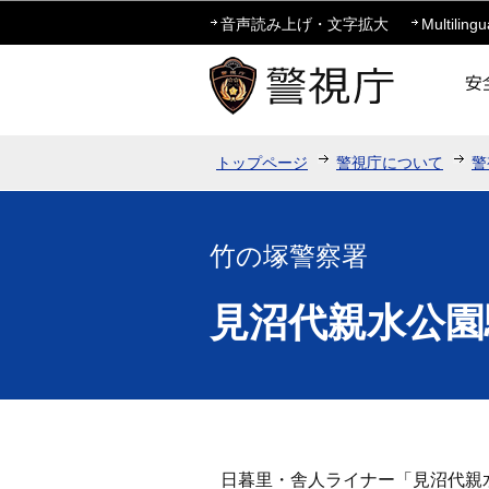
音声読み上げ・文字拡大
Multilingu
トップページ
警視庁について
警
竹の塚警察署
見沼代親水公園
日暮里・舎人ライナー「見沼代親