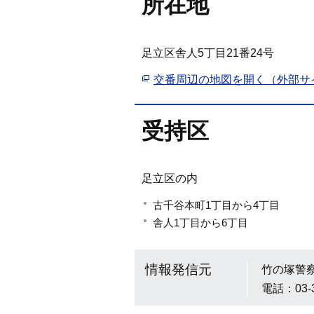
所在地
足立区舎人5丁目21番24号
交番周辺の地図を開く（外部サ
受持区
足立区の内
古千谷本町1丁目から
舎人1丁目から6丁目
情報発信元
竹の塚警
電話：03-