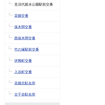
見沼代親水公園駅前交番
花畑交番
保木間交番
西保木間交番
竹の塚駅前交番
伊興町交番
入谷町交番
花畑北駐在所
古千谷駐在所