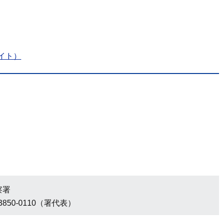
イト）
4丁目
察署
3850-0110（署代表）