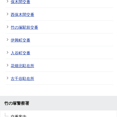
保木間交番
西保木間交番
竹の塚駅前交番
伊興町交番
入谷町交番
花畑北駐在所
古千谷駐在所
竹の塚警察署
交番案内