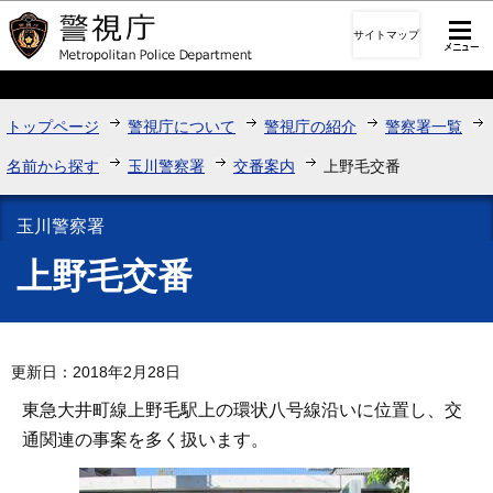
このページの本文へ移動
サイトマップ
トップページ
警視庁について
警視庁の紹介
警察署一覧
名前から探す
玉川警察署
交番案内
上野毛交番
玉川警察署
上野毛交番
更新日：2018年2月28日
東急大井町線上野毛駅上の環状八号線沿いに位置し、交
通関連の事案を多く扱います。