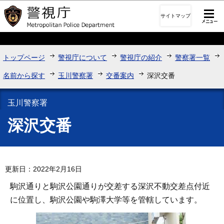
このページの本文へ移動
サイトマップ
トップページ
警視庁について
警視庁の紹介
警察署一覧
名前から探す
玉川警察署
交番案内
深沢交番
玉川警察署
深沢交番
更新日：2022年2月16日
駒沢通りと駒沢公園通りが交差する深沢不動交差点付近
に位置し、駒沢公園や駒澤大学等を管轄しています。