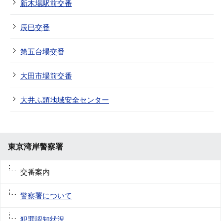
新木場駅前交番
辰巳交番
第五台場交番
大田市場前交番
大井ふ頭地域安全センター
東京湾岸警察署
交番案内
警察署について
犯罪認知状況