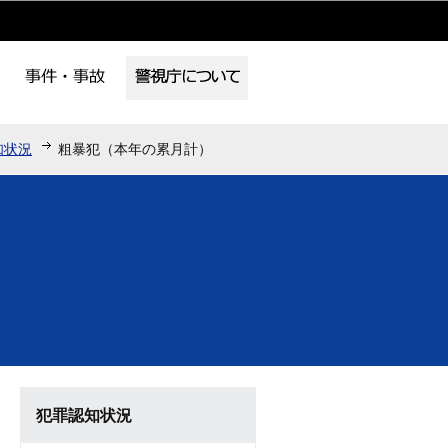
知状況
粗暴犯（本年の累月計）
犯罪認知状況