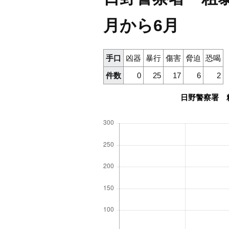
月から6月
手口
凶器
暴行
傷害
脅迫
恐喝
件数
0
25
17
6
2