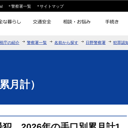
このページの本文へ移動
al
警察署一覧
サイトマップ
視庁の紹介
警察署一覧
名前から探す
日野警察署
犯罪認
累月計）
犯 2026年の手口別累月計1