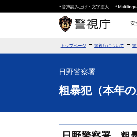
音声読み上げ・文字拡大
Multilingu
トップページ
警視庁について
警
日野警察署
粗暴犯（本年の
日野警察署 粗暴