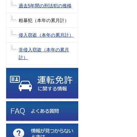
過去5年間の刑法犯の推移
粗暴犯（本年の累月計）
侵入窃盗（本年の累月計）
非侵入窃盗（本年の累月
計）