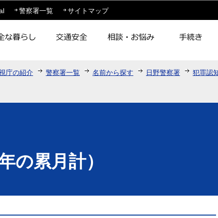
このページの本文へ移動
al
警察署一覧
サイトマップ
視庁の紹介
警察署一覧
名前から探す
日野警察署
犯罪認
年の累月計）