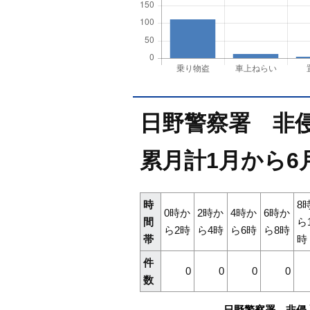
日野警察署 非侵
累月計1月から6
時
8
0時か
2時か
4時か
6時か
間
ら
ら2時
ら4時
ら6時
ら8時
帯
時
件
0
0
0
0
数