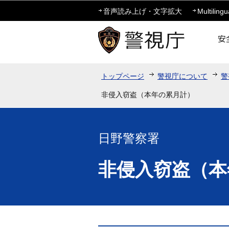
音声読み上げ・文字拡大
Multilingu
トップページ
警視庁について
警
非侵入窃盗（本年の累月計）
日野警察署
非侵入窃盗（本