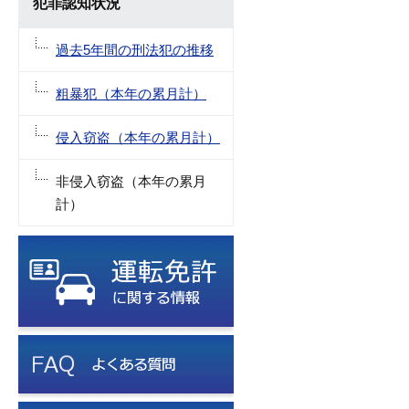
犯罪認知状況
過去5年間の刑法犯の推移
粗暴犯（本年の累月計）
侵入窃盗（本年の累月計）
非侵入窃盗（本年の累月
計）