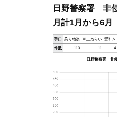
日野警察署 非侵
月計1月から6月
手口
乗り物盗
車上ねらい
置引き
件数
110
11
4