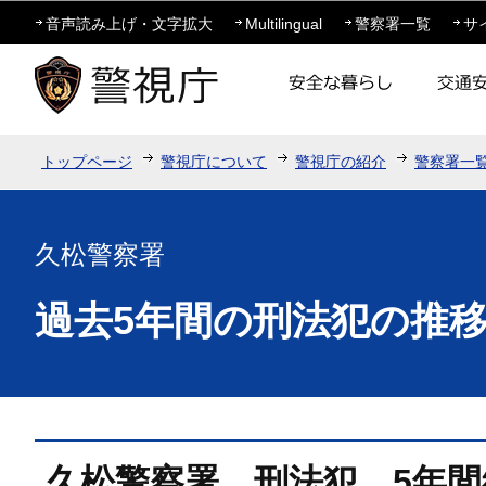
この
音声読み上げ・文字拡大
Multilingual
警察署一覧
サ
トップページ
警視庁について
警視庁の紹介
警察署一
久松警察署
過去5年間の刑法犯の推
久松警察署 刑法犯 5年間