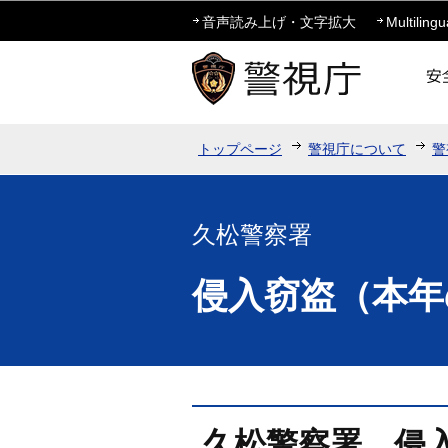
音声読み上げ・文字拡大
Multilingu
トップページ
警視庁について
警
久松警察署
侵入窃盗（本年
久松警察署 侵入