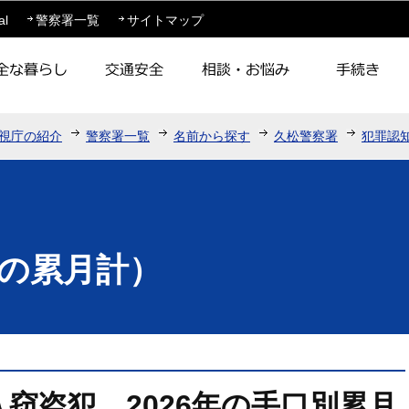
このページの本文へ移動
al
警察署一覧
サイトマップ
視庁の紹介
警察署一覧
名前から探す
久松警察署
犯罪認
の累月計）
窃盗犯 2026年の手口別累月