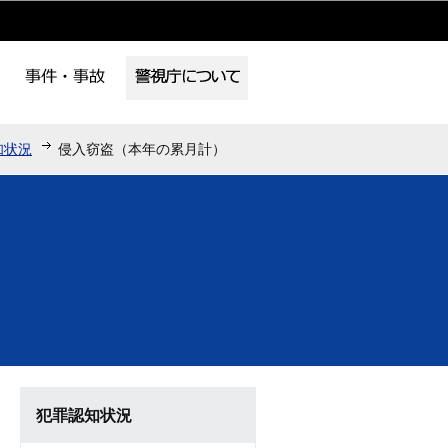
知状況
侵入窃盗（本年の累月計）
犯罪認知状況