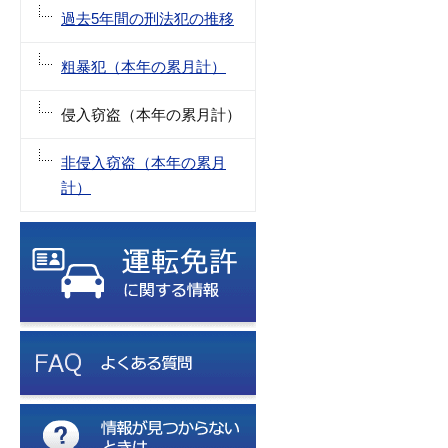
過去5年間の刑法犯の推移
粗暴犯（本年の累月計）
侵入窃盗（本年の累月計）
非侵入窃盗（本年の累月
計）