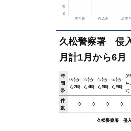
久松警察署 侵入
月計1月から6月
時
8
0時か
2時か
4時か
6時か
間
ら
ら2時
ら4時
ら6時
ら8時
帯
時
件
0
0
0
0
数