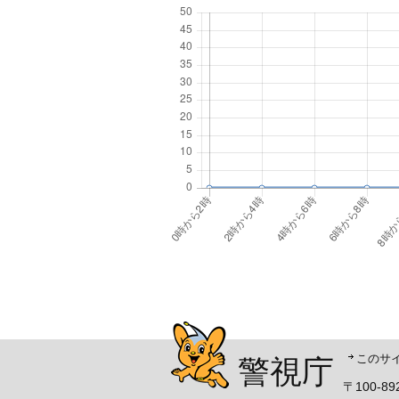
警視庁シンボルマスコッ
このサ
警視庁
〒100-