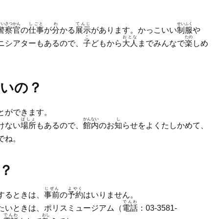
けいさつかん
しごと
わ
てんじ
せいふく
警察官
の
仕事
が
分
かる
展示
があります。かっこいい
制服
や
こ
おとな
たの
ニシアターもあるので、
子
どもから
大人
までみんなで
楽
しめ
いの？
とができます。
ばしょ
かんない
し
けない
場所
もあるので、
館内
のお
知
らせをよくたしかめて、
でね。
？
じぜん
よやく
するときは、
事前
の
予約
はいりません。
でんわ
たいときは、ポリスミュージアム（
電話
：03-3581-
でんわ
おし