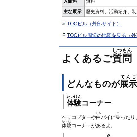
入館料
無料
主な展示
歴史資料、活動紹介、制
TOCビル（外部サイト）
TOCビル周辺の地図を見る（
しつもん
よくあるご
質問
てんじ
どんなものが
展示
たいけん
体験
コーナー
しろ
の
ヘリコプターや
白
バイに
乗
ったり
たいけん
体験
コーナ－があるよ。
み