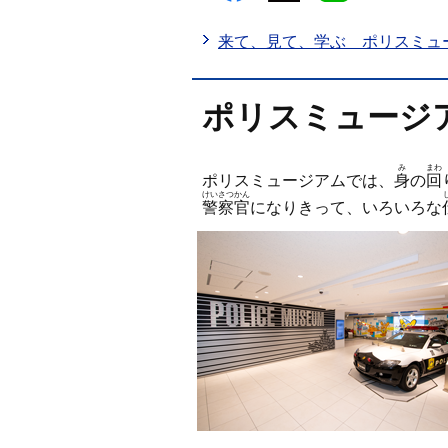
来て、見て、学ぶ ポリスミュ
ポリスミュージ
み
まわ
ポリスミュージアムでは、
身
の
回
けいさつかん
警察官
になりきって、いろいろな