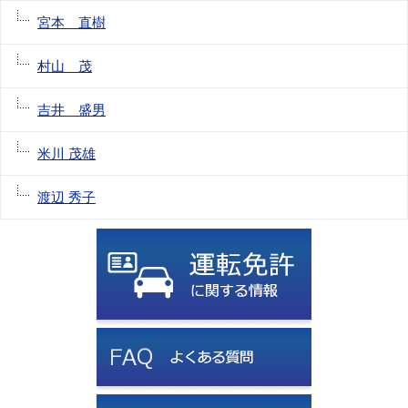
宮本 直樹
村山 茂
吉井 盛男
米川 茂雄
渡辺 秀子