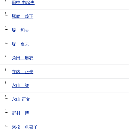
田中 由起夫
塚腰 義正
堤 和夫
堤 夏夫
角田 麻衣
寺内 正夫
永山 智
永山 正文
野村 博
乘松 眞喜子