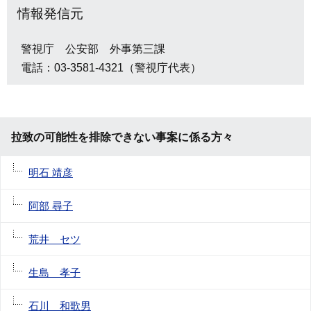
情報発信元
警視庁 公安部 外事第三課
電話：03-3581-4321（警視庁代表）
拉致の可能性を排除できない事案に係る方々
明石 靖彦
阿部 尋子
荒井 セツ
生島 孝子
石川 和歌男