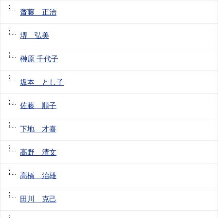
齋藤 正治
堺 弘美
榊原 千代子
坂本 とし子
佐藤 順子
下地 才喜
高野 清文
高橋 治雄
田川 克己