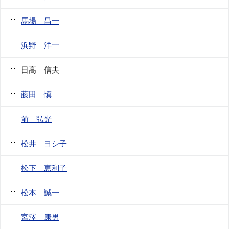
馬場 昌一
浜野 洋一
日高 信夫
藤田 慎
前 弘光
松井 ヨシ子
松下 恵利子
松本 誠一
宮澤 康男