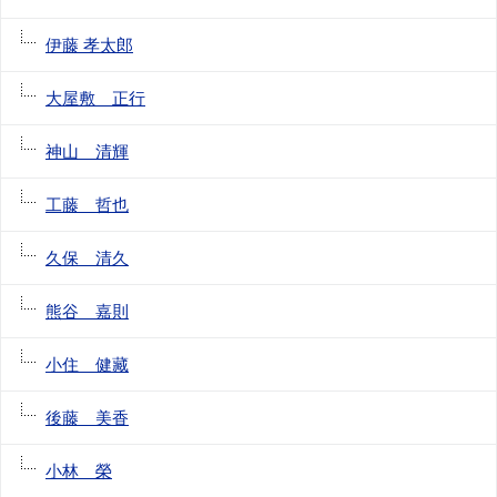
伊藤 孝太郎
大屋敷 正行
神山 清輝
工藤 哲也
久保 清久
熊谷 嘉則
小住 健藏
後藤 美香
小林 榮