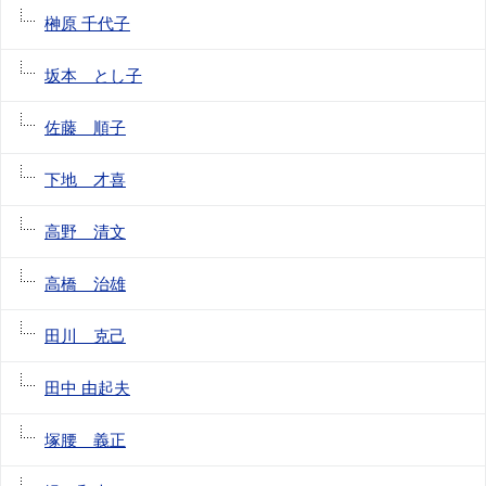
榊原 千代子
坂本 とし子
佐藤 順子
下地 才喜
高野 清文
高橋 治雄
田川 克己
田中 由起夫
塚腰 義正