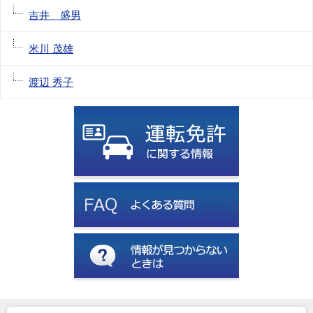
吉井 盛男
米川 茂雄
渡辺 秀子