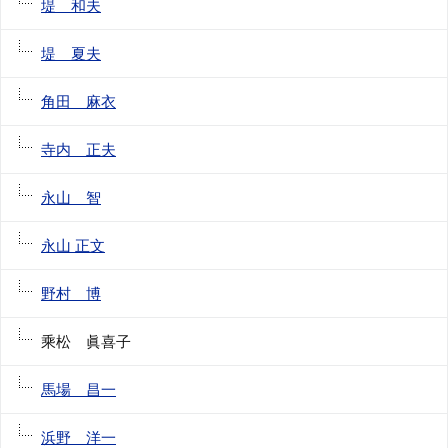
堤 和夫
堤 夏夫
角田 麻衣
寺内 正夫
永山 智
永山 正文
野村 博
乘松 眞喜子
馬場 昌一
浜野 洋一