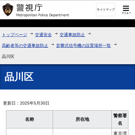
このページの本文へ移動
サイトマップ
トップページ
交通安全
交通事故防止
高齢者等の交通事故防止
音響式信号機の設置場所一覧
品川区
品川区
更新日：2025年5月30日
警察署
名称
所在地
名
東京湾