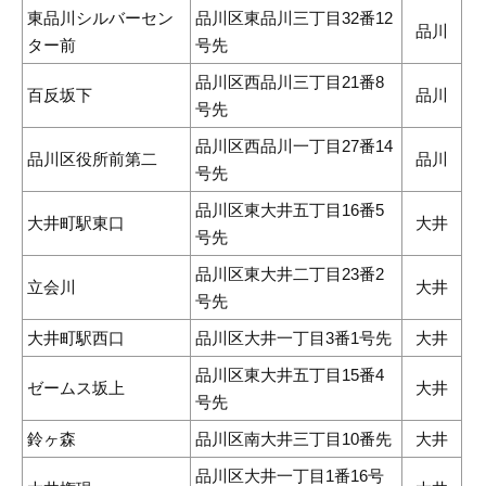
東品川シルバーセン
品川区東品川三丁目32番12
品川
ター前
号先
品川区西品川三丁目21番8
百反坂下
品川
号先
品川区西品川一丁目27番14
品川区役所前第二
品川
号先
品川区東大井五丁目16番5
大井町駅東口
大井
号先
品川区東大井二丁目23番2
立会川
大井
号先
大井町駅西口
品川区大井一丁目3番1号先
大井
品川区東大井五丁目15番4
ゼームス坂上
大井
号先
鈴ヶ森
品川区南大井三丁目10番先
大井
品川区大井一丁目1番16号