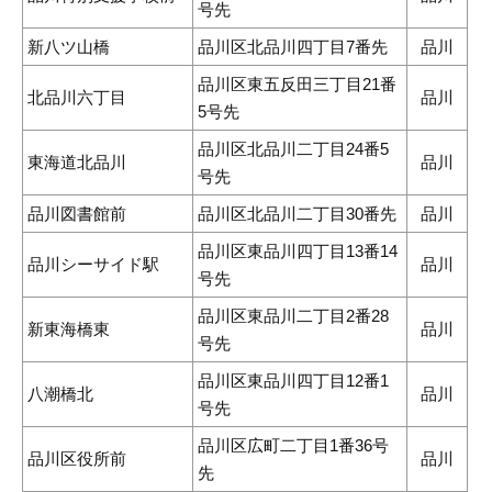
号先
新八ツ山橋
品川区北品川四丁目7番先
品川
品川区東五反田三丁目21番
北品川六丁目
品川
5号先
品川区北品川二丁目24番5
東海道北品川
品川
号先
品川図書館前
品川区北品川二丁目30番先
品川
品川区東品川四丁目13番14
品川シーサイド駅
品川
号先
品川区東品川二丁目2番28
新東海橋東
品川
号先
品川区東品川四丁目12番1
八潮橋北
品川
号先
品川区広町二丁目1番36号
品川区役所前
品川
先