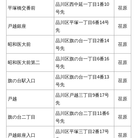
品川区西中延一丁目1番10
平塚橋交番前
荏原
号先
品川区平塚一丁目6番14号
戸越銀座
荏原
先
品川区旗の台一丁目2番14
昭和医大前
荏原
号先
品川区旗の台一丁目6番16
昭和医大前第二
荏原
号先
品川区旗の台一丁目4番13
旗の台駅入口
荏原
号先
品川区戸越三丁目9番17号
戸越
荏原
先
品川区旗の台二丁目11番6
旗の台二丁目
荏原
号先
品川区平塚三丁目2番17号
戸越銀座入口
荏原