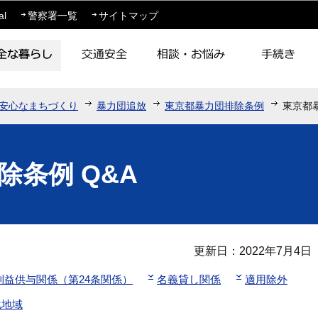
このページの本文へ移動
al
警察署一覧
サイトマップ
安心なまちづくり
暴力団追放
東京都暴力団排除条例
東京都暴
除条例 Q&A
更新日：2022年7月4日
利益供与関係（第24条関係）
名義貸し関係
適用除外
化地域