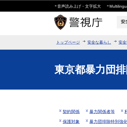
音声読み上げ・文字拡大
Multilingu
トップページ
安全な暮らし
安全
東京都暴力団排
契約関係
暴力関係者等
保護対象
暴力団排除特別強