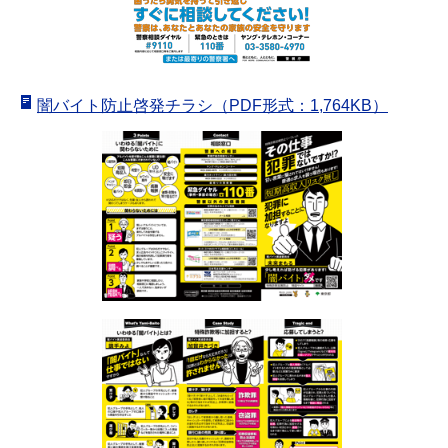
闇バイト防止啓発チラシ（PDF形式：1,764KB）