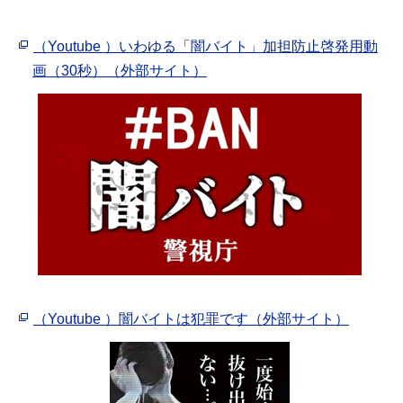
（Youtube ）いわゆる「闇バイト」加担防止啓発用動
画（30秒）（外部サイト）
（Youtube ）闇バイトは犯罪です（外部サイト）