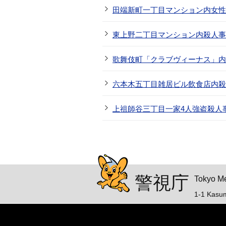
田端新町一丁目マンション内女性
東上野二丁目マンション内殺人事
歌舞伎町「クラブヴィーナス」内
六本木五丁目雑居ビル飲食店内殺
上祖師谷三丁目一家4人強盗殺人
警視庁シンボルマスコッ
警視庁
Tokyo Me
1-1 Kasu