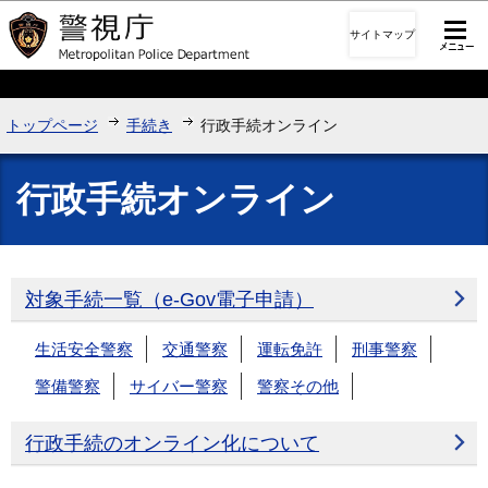
このページの本文へ移動
サイトマップ
トップページ
手続き
行政手続オンライン
行政手続オンライン
対象手続一覧（e-Gov電子申請）
生活安全警察
交通警察
運転免許
刑事警察
警備警察
サイバー警察
警察その他
行政手続のオンライン化について