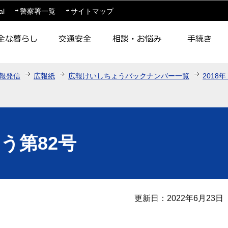
このページの本文へ移動
al
警察署一覧
サイトマップ
報発信
広報紙
広報けいしちょうバックナンバー一覧
2018
う第82号
更新日：2022年6月23日