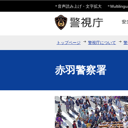
音声読み上げ・文字拡大
Multilingu
トップページ
警視庁について
警
赤羽警察署