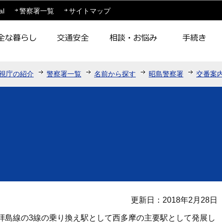
このページの本文へ移動
al
警察署一覧
サイトマップ
視庁の紹介
警察署一覧
名前から探す
昭島警察署
交番案
更新日：2018年2月28日
拝島線の3線の乗り換え駅として西多摩の主要駅として発展し