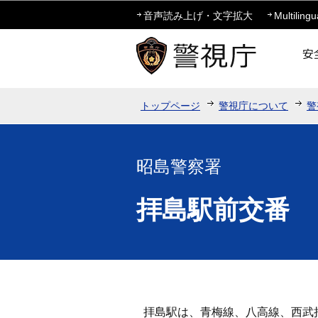
音声読み上げ・文字拡大
Multilingu
トップページ
警視庁について
警
昭島警察署
拝島駅前交番
拝島駅は、青梅線、八高線、西武