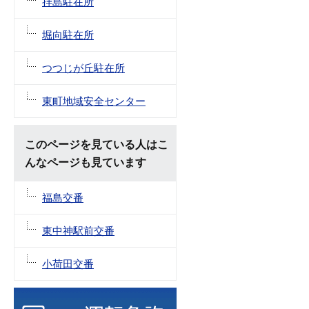
拝島駐在所
堀向駐在所
つつじが丘駐在所
東町地域安全センター
このページを見ている人はこ
んなページも見ています
福島交番
東中神駅前交番
小荷田交番