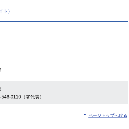
イト）
部
署
-546-0110（署代表）
ページトップへ戻る