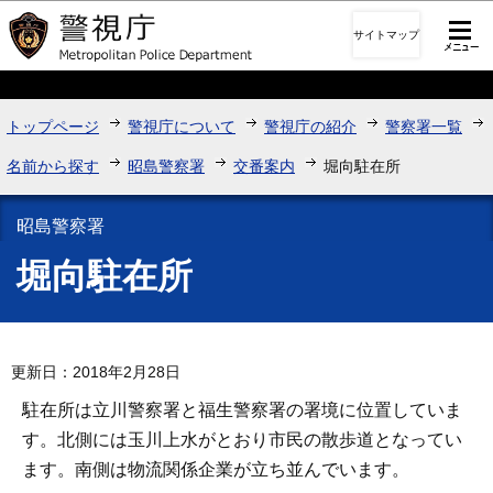
このページの本文へ移動
サイトマップ
トップページ
警視庁について
警視庁の紹介
警察署一覧
名前から探す
昭島警察署
交番案内
堀向駐在所
昭島警察署
堀向駐在所
更新日：2018年2月28日
駐在所は立川警察署と福生警察署の署境に位置していま
す。北側には玉川上水がとおり市民の散歩道となってい
ます。南側は物流関係企業が立ち並んでいます。