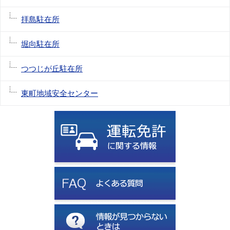
拝島駐在所
堀向駐在所
つつじが丘駐在所
東町地域安全センター