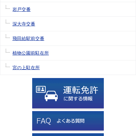
岩戸交番
深大寺交番
飛田給駅前交番
植物公園前駐在所
宮の上駐在所