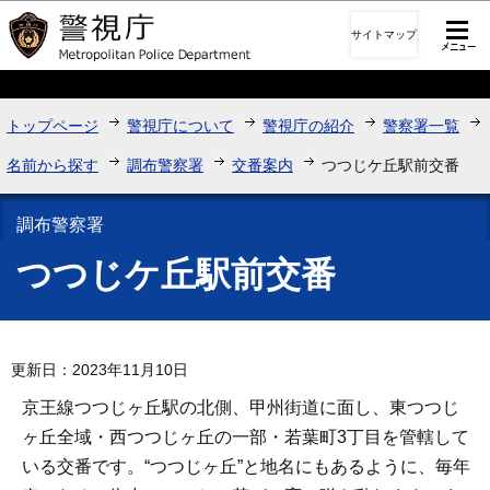
このページの本文へ移動
サイトマップ
トップページ
警視庁について
警視庁の紹介
警察署一覧
名前から探す
調布警察署
交番案内
つつじケ丘駅前交番
調布警察署
つつじケ丘駅前交番
更新日：2023年11月10日
京王線つつじヶ丘駅の北側、甲州街道に面し、東つつじ
ヶ丘全域・西つつじヶ丘の一部・若葉町3丁目を管轄して
いる交番です。“つつじヶ丘”と地名にもあるように、毎年