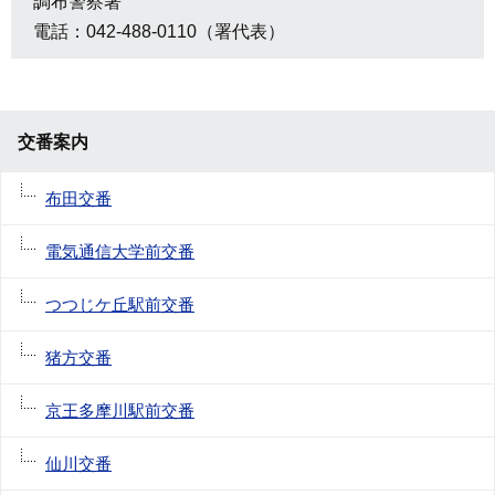
調布警察署
電話：042-488-0110（署代表）
交番案内
布田交番
電気通信大学前交番
つつじケ丘駅前交番
猪方交番
京王多摩川駅前交番
仙川交番