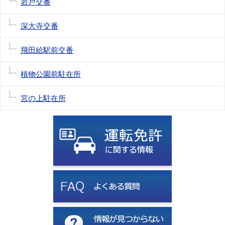
岩戸交番
深大寺交番
飛田給駅前交番
植物公園前駐在所
宮の上駐在所