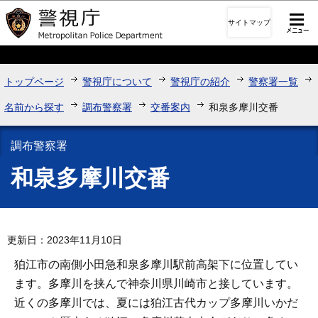
このページの本文へ移動
サイトマップ
トップページ
警視庁について
警視庁の紹介
警察署一覧
名前から探す
調布警察署
交番案内
和泉多摩川交番
調布警察署
和泉多摩川交番
更新日：2023年11月10日
狛江市の南側小田急和泉多摩川駅前高架下に位置してい
ます。多摩川を挟んで神奈川県川崎市と接しています。
近くの多摩川では、夏には狛江古代カップ多摩川いかだ