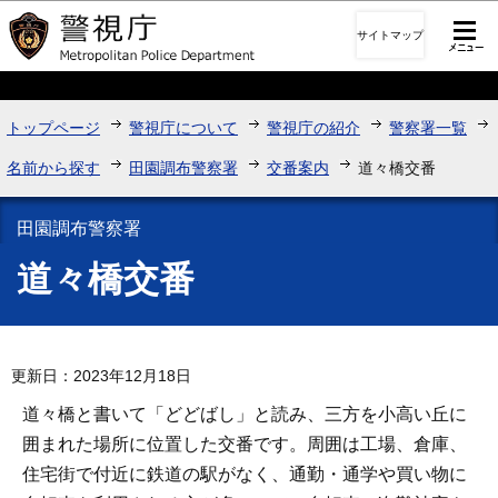
このページの本文へ移動
サイトマップ
トップページ
警視庁について
警視庁の紹介
警察署一覧
名前から探す
田園調布警察署
交番案内
道々橋交番
田園調布警察署
道々橋交番
更新日：2023年12月18日
道々橋と書いて「どどばし」と読み、三方を小高い丘に
囲まれた場所に位置した交番です。周囲は工場、倉庫、
住宅街で付近に鉄道の駅がなく、通勤・通学や買い物に