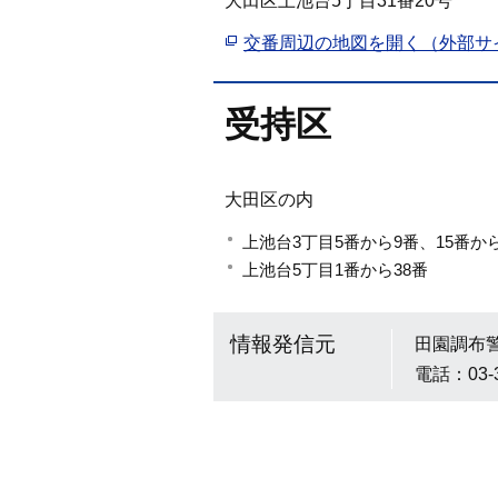
大田区上池台5丁目31番20号
交番周辺の地図を開く（外部サ
受持区
大田区の内
上池台3丁目5番から9番、15番から
上池台5丁目1番から38番
情報発信元
田園調布
電話：03-