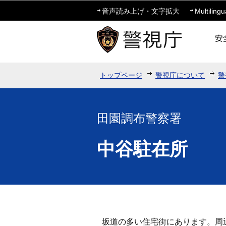
音声読み上げ・文字拡大
Multilingu
トップページ
警視庁について
警
田園調布警察署
中谷駐在所
坂道の多い住宅街にあります。周