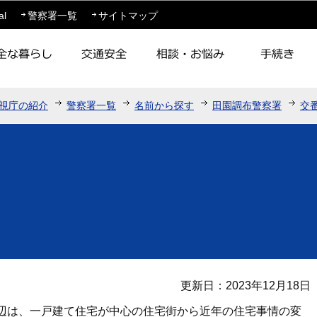
このページの本文へ移動
al
警察署一覧
サイトマップ
視庁の紹介
警察署一覧
名前から探す
田園調布警察署
交
更新日：2023年12月18日
辺は、一戸建て住宅が中心の住宅街から近年の住宅事情の変