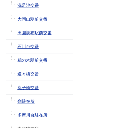
洗足池交番
大岡山駅前交番
田園調布駅前交番
石川台交番
鵜の木駅前交番
道々橋交番
丸子橋交番
嶺駐在所
多摩川台駐在所