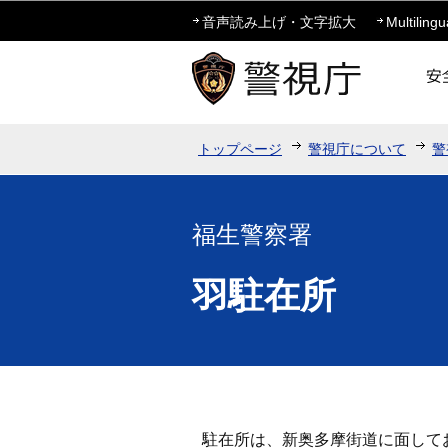
音声読み上げ・文字拡大
Multilingu
トップページ
警視庁について
警
福生警察署
羽駐在所
駐在所は、新奥多摩街道に面して