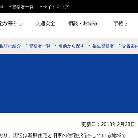
このページの本文へ移動
al
警察署一覧
サイトマップ
視庁の紹介
警察署一覧
名前から探す
福生警察署
交番案
更新日：2018年2月28日
おり、周辺は新興住宅と旧家の住宅が混在している地域で