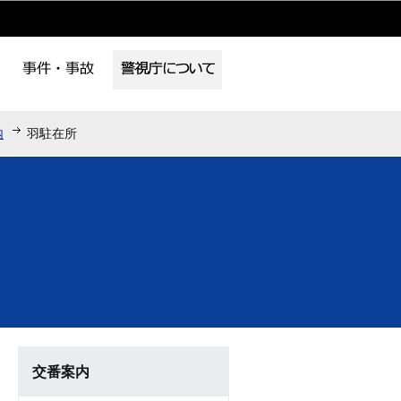
内
羽駐在所
交番案内