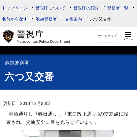
このページの本文へ移動
トップページ
警視庁について
警視庁の紹介
警察署一覧
名前から探す
池袋警察署
交番案内
六つ又交番
サイトマップ
池袋警察署
六つ又交番
更新日：2018年2月28日
｢明治通り｣、｢春日通り｣、｢東口改正通り｣の交差点に設
置され、交通安全に目を光らせています。