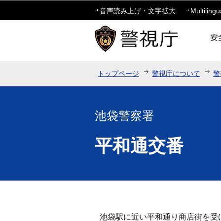
音声読み上げ・文字拡大
Multilingu
トップページ
警視庁について
警
池袋警察署
平和通交番
池袋駅に近い平和通り商店街を受