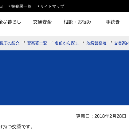
このページの本文へ移動
al
警察署一覧
サイトマップ
視庁の紹介
警察署一覧
名前から探す
池袋警察署
交番案
更新日：2018年2月28日
け持つ交番です。