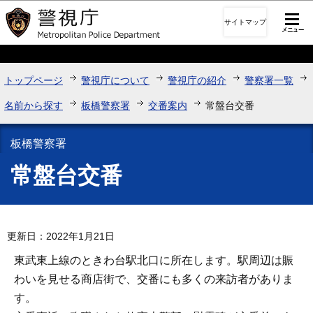
このページの本文へ移動
サイトマップ
トップページ
警視庁について
警視庁の紹介
警察署一覧
名前から探す
板橋警察署
交番案内
常盤台交番
板橋警察署
常盤台交番
更新日：2022年1月21日
東武東上線のときわ台駅北口に所在します。駅周辺は賑
わいを見せる商店街で、交番にも多くの来訪者がありま
す。